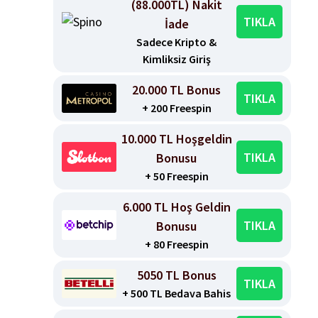
(88.000TL) Nakit
TIKLA
İade
Sadece Kripto &
Kimliksiz Giriş
20.000 TL Bonus
TIKLA
+ 200 Freespin
10.000 TL Hoşgeldin
TIKLA
Bonusu
+ 50 Freespin
6.000 TL Hoş Geldin
TIKLA
Bonusu
+ 80 Freespin
5050 TL Bonus
TIKLA
+ 500 TL Bedava Bahis