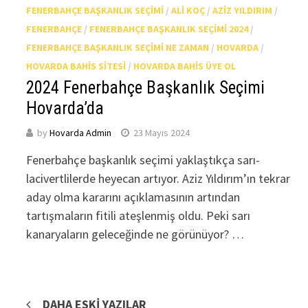
FENERBAHÇE BAŞKANLIK SEÇIMI
/
ALI KOÇ
/
AZIZ YILDIRIM
/
FENERBAHÇE
/
FENERBAHÇE BAŞKANLIK SEÇIMI 2024
/
FENERBAHÇE BAŞKANLIK SEÇIMI NE ZAMAN
/
HOVARDA
/
HOVARDA BAHIS SITESI
/
HOVARDA BAHIS ÜYE OL
2024 Fenerbahçe Başkanlık Seçimi
Hovarda’da
by
Hovarda Admin
23 Mayıs 2024
Fenerbahçe başkanlık seçimi yaklaştıkça sarı-
lacivertlilerde heyecan artıyor. Aziz Yıldırım’ın tekrar
aday olma kararını açıklamasının artından
tartışmaların fitili ateşlenmiş oldu. Peki sarı
kanaryaların geleceğinde ne görünüyor? …
Yazı
DAHA ESKI YAZILAR