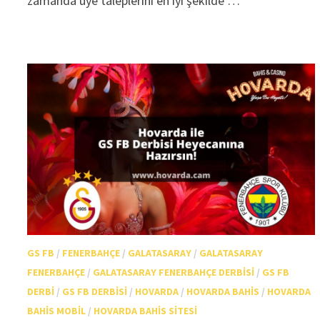
zamanda üye taleplerini en iyi şekilde …
GS FB
/
FENERBAHÇE
/
GALATASARAY
/
GALATASARAY
FENERBAHÇE
/
GALATASARAY FENERBAHÇE DERBISI
/
GS FB
DERBI
/
GS FB DERBISI
/
HOVARDA
/
HOVARDA BAHIS
/
HOVARDA
BAHIS MOBIL
/
HOVARDA BAHIS SITESI