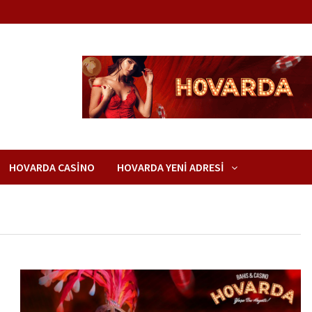
HOVARDA CASINO
HOVARDA YENI ADRESI