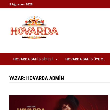
İçeriğe
8 Ağustos 2026
geç
HOVARDA BAHIS SITESI
HOVARDA BAHIS ÜYE OL
YAZAR:
HOVARDA ADMIN