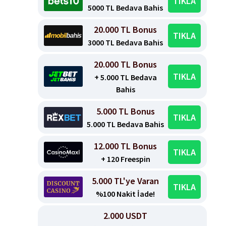
TIKLA
5000 TL Bedava Bahis
20.000 TL Bonus
TIKLA
3000 TL Bedava Bahis
20.000 TL Bonus
TIKLA
+ 5.000 TL Bedava
Bahis
5.000 TL Bonus
TIKLA
5.000 TL Bedava Bahis
12.000 TL Bonus
TIKLA
+ 120 Freespin
5.000 TL'ye Varan
TIKLA
%100 Nakit İade!
2.000 USDT