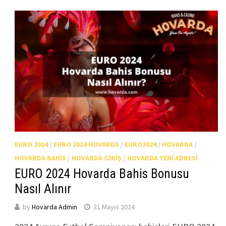
EURO 2024
/
EURO 2024 HOVARDA
/
EURO2024
/
HOVARDA
/
HOVARDA BAHIS
/
HOVARDA GIRIŞ
/
HOVARDA YENI ADRESI
EURO 2024 Hovarda Bahis Bonusu
Nasıl Alınır
by
Hovarda Admin
31 Mayıs 2024