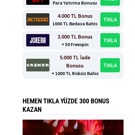
Para Yatırma Bonusu
4.000 TL Bonus
TIKLA
1000 TL Bedava Bahis
3.000 TL Bonus
TIKLA
+ 50 Freespin
5.000 TL İade
TIKLA
Bonusu
+ 1000 TL Risksiz Bahis
HEMEN TIKLA YÜZDE 300 BONUS
KAZAN