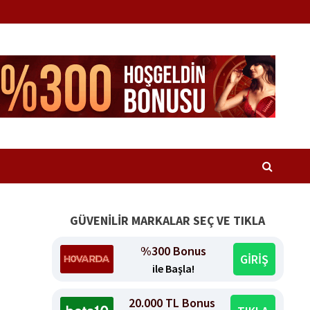
GÜVENİLİR MARKALAR SEÇ VE TIKLA
%300 Bonus
GİRİŞ
ile Başla!
20.000 TL Bonus