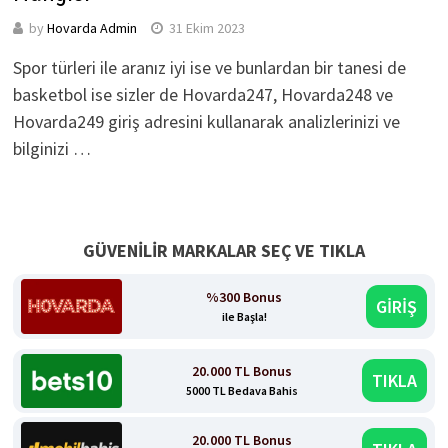
by
Hovarda Admin
31 Ekim 2023
Spor türleri ile aranız iyi ise ve bunlardan bir tanesi de
basketbol ise sizler de Hovarda247, Hovarda248 ve
Hovarda249 giriş adresini kullanarak analizlerinizi ve
bilginizi …
GÜVENİLİR MARKALAR SEÇ VE TIKLA
%300 Bonus
GİRİŞ
ile Başla!
20.000 TL Bonus
TIKLA
5000 TL Bedava Bahis
20.000 TL Bonus