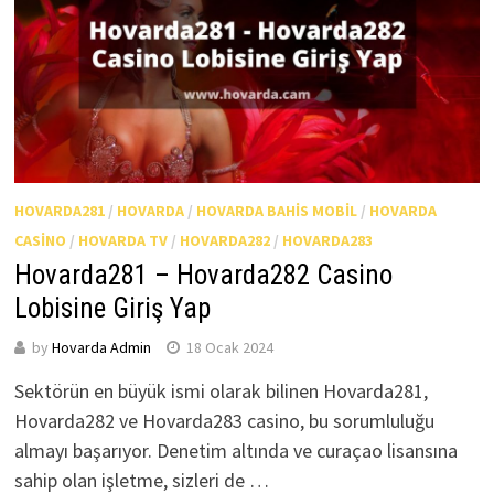
HOVARDA281
/
HOVARDA
/
HOVARDA BAHIS MOBIL
/
HOVARDA
CASINO
/
HOVARDA TV
/
HOVARDA282
/
HOVARDA283
Hovarda281 – Hovarda282 Casino
Lobisine Giriş Yap
by
Hovarda Admin
18 Ocak 2024
Sektörün en büyük ismi olarak bilinen Hovarda281,
Hovarda282 ve Hovarda283 casino, bu sorumluluğu
almayı başarıyor. Denetim altında ve curaçao lisansına
sahip olan işletme, sizleri de …