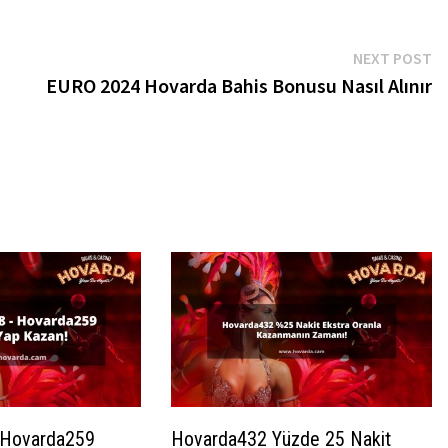
N
NEXT POST
po
EURO 2024 Hovarda Bahis Bonusu Nasıl Alınır
 Hovarda259
Hovarda432 Yüzde 25 Nakit