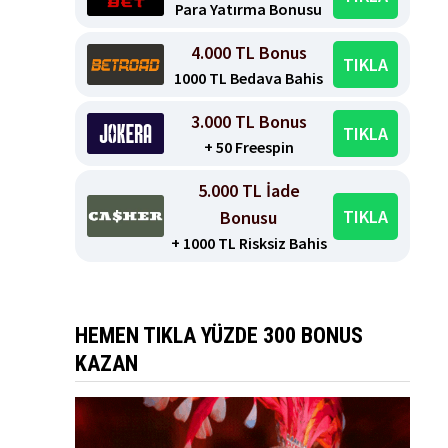
Para Yatırma Bonusu
4.000 TL Bonus
TIKLA
1000 TL Bedava Bahis
3.000 TL Bonus
TIKLA
+ 50 Freespin
5.000 TL İade
TIKLA
Bonusu
+ 1000 TL Risksiz Bahis
HEMEN TIKLA YÜZDE 300 BONUS
KAZAN