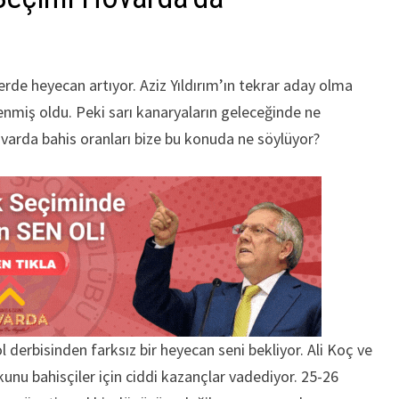
erde heyecan artıyor. Aziz Yıldırım’ın tekrar aday olma
şlenmiş oldu. Peki sarı kanaryaların geleceğinde ne
arda bahis oranları bize bu konuda ne söylüyor?
ol derbisinden farksız bir heyecan seni bekliyor. Ali Koç ve
kunu bahisçiler için ciddi kazançlar vadediyor. 25-26