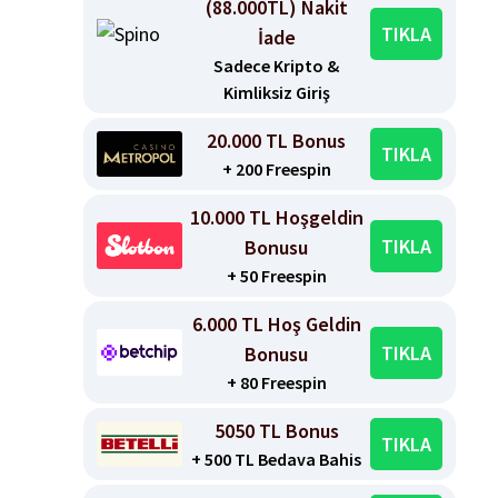
(88.000TL) Nakit
TIKLA
İade
Sadece Kripto &
Kimliksiz Giriş
20.000 TL Bonus
TIKLA
+ 200 Freespin
10.000 TL Hoşgeldin
TIKLA
Bonusu
+ 50 Freespin
6.000 TL Hoş Geldin
TIKLA
Bonusu
+ 80 Freespin
5050 TL Bonus
TIKLA
+ 500 TL Bedava Bahis