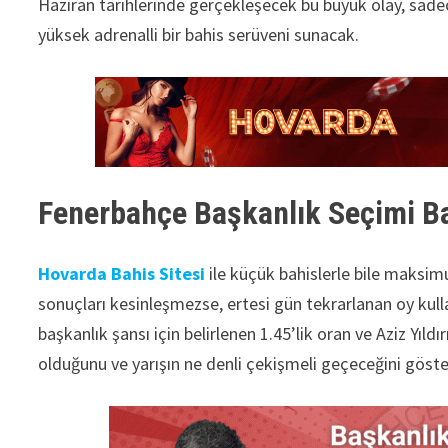
Haziran tarihlerinde gerçekleşecek bu büyük olay, sad
yüksek adrenalli bir bahis serüveni sunacak.
Fenerbahçe Başkanlık Seçimi Ba
Hovarda Bahis Sitesi
ile küçük bahislerle bile maksim
sonuçları kesinleşmezse, ertesi gün tekrarlanan oy kull
başkanlık şansı için belirlenen 1.45’lik oran ve Aziz Yıld
olduğunu ve yarışın ne denli çekişmeli geçeceğini göste