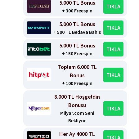
5.000 TL Bonus
TIKLA
+ 300 Freespin
5.000 TL Bonus
TIKLA
+ 500 TL Bedava Bahis
5.000 TL Bonus
TIKLA
+ 150 Freespin
Toplam 6.000 TL
TIKLA
Bonus
+ 100 Freespin
8.000 TL Hoşgeldin
Bonusu
TIKLA
Milyar.com Seni
Bekliyor
Her Ay 4000 TL
TIKLA