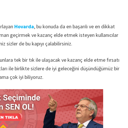
arlayan
Hovarda
, bu konuda da en başarılı ve en dikkat
 zaman geçirmek ve kazanç elde etmek isteyen kullanıcılar
z sizler de bu kapıyı çalabilirsiniz.
oyunlara tek bir tık ile ulaşacak ve kazanç elde etme fırsatı
arı ile birlikte sizlere de iyi geleceğini düşündüğümüz bir
ama çok iyi biliyoruz.