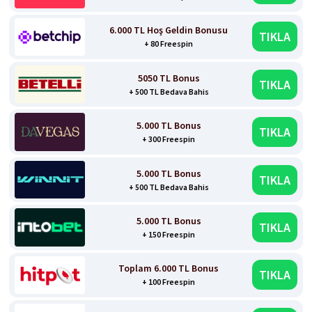
6.000 TL Hoş Geldin Bonusu
TIKLA
+ 80 Freespin
5050 TL Bonus
TIKLA
+ 500 TL Bedava Bahis
5.000 TL Bonus
TIKLA
+ 300 Freespin
5.000 TL Bonus
TIKLA
+ 500 TL Bedava Bahis
5.000 TL Bonus
TIKLA
+ 150 Freespin
Toplam 6.000 TL Bonus
TIKLA
+ 100 Freespin