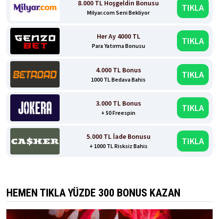
8.000 TL Hoşgeldin Bonusu
TIKLA
Milyar.com Seni Bekliyor
Her Ay 4000 TL
TIKLA
Para Yatırma Bonusu
4.000 TL Bonus
TIKLA
1000 TL Bedava Bahis
3.000 TL Bonus
TIKLA
+ 50 Freespin
5.000 TL İade Bonusu
TIKLA
+ 1000 TL Risksiz Bahis
HEMEN TIKLA YÜZDE 300 BONUS KAZAN