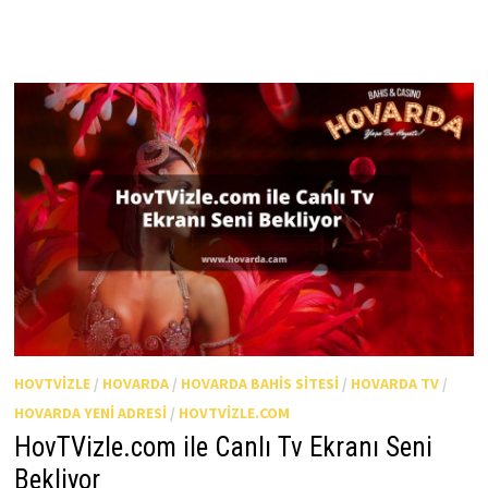
HOVTVIZLE
/
HOVARDA
/
HOVARDA BAHIS SITESI
/
HOVARDA TV
/
HOVARDA YENI ADRESI
/
HOVTVIZLE.COM
HovTVizle.com ile Canlı Tv Ekranı Seni
Bekliyor