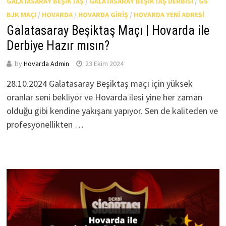
GALATASARAY BEŞIKTAŞ
/
GALATASARAY BEŞIKTAŞ DERBISI
/
GS
BJK MAÇI
/
HOVARDA
/
HOVARDA GIRIŞ
/
HOVARDA YENI ADRESI
Galatasaray Beşiktaş Maçı | Hovarda ile
Derbiye Hazır mısın?
by
Hovarda Admin
23 Ekim 2024
28.10.2024 Galatasaray Beşiktaş maçı için yüksek
oranlar seni bekliyor ve Hovarda ilesi yine her zaman
olduğu gibi kendine yakışanı yapıyor. Sen de kaliteden ve
profesyonellikten …