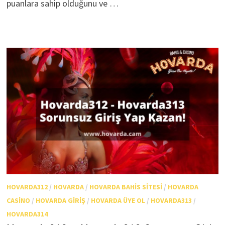
puanlara sahip olduğunu ve …
HOVARDA312
/
HOVARDA
/
HOVARDA BAHIS SITESI
/
HOVARDA
CASINO
/
HOVARDA GIRIŞ
/
HOVARDA ÜYE OL
/
HOVARDA313
/
HOVARDA314