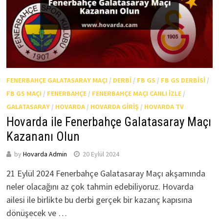
FENERBAHÇE GALATASARAY MAÇI
/
DERBI
/
FB GS
/
FB GS DERBISI
/
FB GS MAÇI
/
FENERBAHÇE
/
FENERBAHÇE MAÇI CANLI IZLE
/
GALATASARAY
/
HOVARDA
/
HOVARDA GIRIŞ
/
HOVARDA TV
Hovarda ile Fenerbahçe Galatasaray Maçı
Kazananı Olun
by
Hovarda Admin
20 Eylül 2024
21 Eylül 2024 Fenerbahçe Galatasaray Maçı akşamında
neler olacağını az çok tahmin edebiliyoruz. Hovarda
ailesi ile birlikte bu derbi gerçek bir kazanç kapısına
dönüşecek ve …