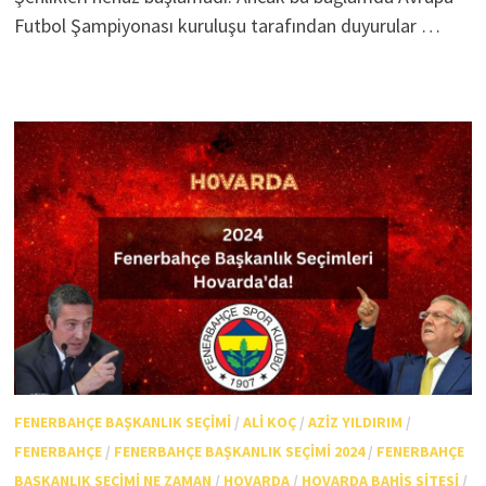
Futbol Şampiyonası kuruluşu tarafından duyurular …
FENERBAHÇE BAŞKANLIK SEÇIMI
/
ALI KOÇ
/
AZIZ YILDIRIM
/
FENERBAHÇE
/
FENERBAHÇE BAŞKANLIK SEÇIMI 2024
/
FENERBAHÇE
BAŞKANLIK SEÇIMI NE ZAMAN
/
HOVARDA
/
HOVARDA BAHIS SITESI
/