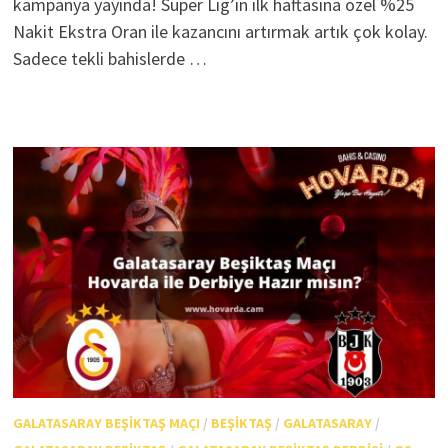
kampanya yayında! Süper Lig’in ilk haftasına özel %25
Nakit Ekstra Oran ile kazancını artırmak artık çok kolay.
Sadece tekli bahislerde …
GALATASARAY BEŞIKTAŞ MAÇI
/
BEŞIKTAŞ
/
GALATASARAY
/