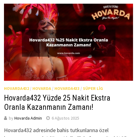
HOVARDA432
/
HOVARDA
/
HOVARDA433
/
SÜPER LIG
Hovarda432 Yüzde 25 Nakit Ekstra
Oranla Kazanmanın Zamanı!
by
Hovarda Admin
6 Ağustos 2025
Hovarda432 adresinde bahis tutkunlarına özel