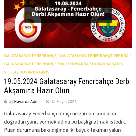
GALATASARAY FENERBAHÇE
/
GALATASARAY FENERBAHÇE DERBISI
/
GALATASARAY FENERBAHÇE MAÇI
/
HOVARDA
/
HOVARDA BAHIS
SITESI
/
HOVARDA GIRIŞ
19.05.2024 Galatasaray Fenerbahçe Derbi
Akşamına Hazır Olun
by
Hovarda Admin
15 Mayıs 2024
Galatasaray Fenerbahçe maçı ne zaman sorusuna
doğrudan yanıt vermek adına bu başlığı atmak istedik.
Puan durumuna bakıldığında iki büyük takımın yakın