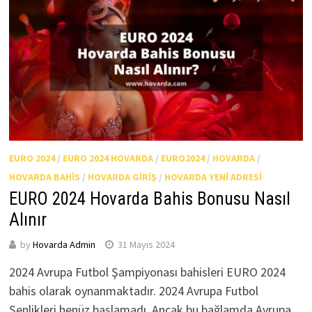
EURO 2024
/
EURO 2024 HOVARDA
/
EURO2024
/
HOVARDA
/
HOVARDA BAHIS
/
HOVARDA GIRIŞ
/
HOVARDA YENI ADRESI
EURO 2024 Hovarda Bahis Bonusu Nasıl
Alınır
by
Hovarda Admin
31 Mayıs 2024
2024 Avrupa Futbol Şampiyonası bahisleri EURO 2024
bahis olarak oynanmaktadır. 2024 Avrupa Futbol
Şenlikleri henüz başlamadı. Ancak bu bağlamda Avrupa