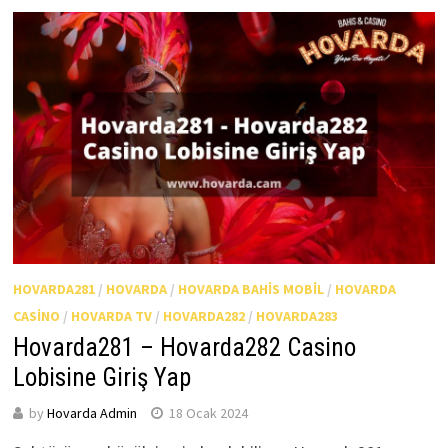
HOVARDA281
/
HOVARDA
/
HOVARDA BAHIS MOBIL
/
HOVARDA
CASINO
/
HOVARDA TV
/
HOVARDA282
/
HOVARDA283
Hovarda281 – Hovarda282 Casino
Lobisine Giriş Yap
by
Hovarda Admin
18 Ocak 2024