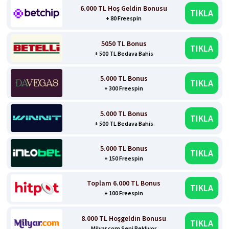
6.000 TL Hoş Geldin Bonusu
TIKLA
+ 80 Freespin
5050 TL Bonus
TIKLA
+ 500 TL Bedava Bahis
5.000 TL Bonus
TIKLA
+ 300 Freespin
5.000 TL Bonus
TIKLA
+ 500 TL Bedava Bahis
5.000 TL Bonus
TIKLA
+ 150 Freespin
Toplam 6.000 TL Bonus
TIKLA
+ 100 Freespin
8.000 TL Hoşgeldin Bonusu
TIKLA
Milyar.com Seni Bekliyor