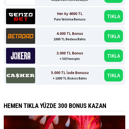
Her Ay 4000 TL
TIKLA
Para Yatırma Bonusu
4.000 TL Bonus
TIKLA
1000 TL Bedava Bahis
3.000 TL Bonus
TIKLA
+ 50 Freespin
5.000 TL İade Bonusu
TIKLA
+ 1000 TL Risksiz Bahis
HEMEN TIKLA YÜZDE 300 BONUS KAZAN