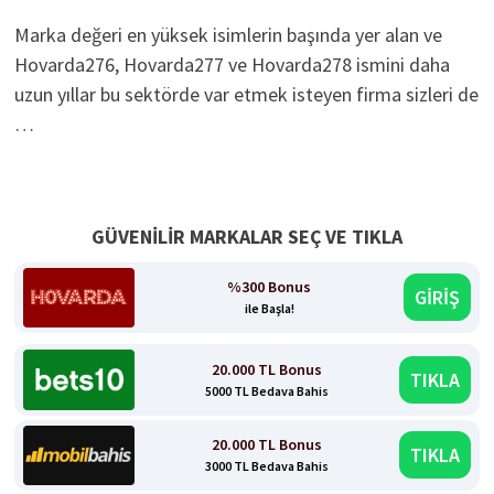
Marka değeri en yüksek isimlerin başında yer alan ve
Hovarda276, Hovarda277 ve Hovarda278 ismini daha
uzun yıllar bu sektörde var etmek isteyen firma sizleri de
…
GÜVENİLİR MARKALAR SEÇ VE TIKLA
%300 Bonus
GİRİŞ
ile Başla!
20.000 TL Bonus
TIKLA
5000 TL Bedava Bahis
20.000 TL Bonus
TIKLA
3000 TL Bedava Bahis