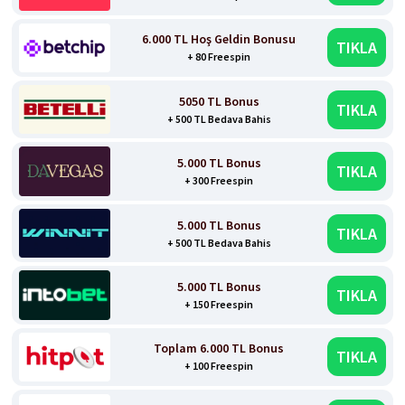
6.000 TL Hoş Geldin Bonusu
TIKLA
+ 80 Freespin
5050 TL Bonus
TIKLA
+ 500 TL Bedava Bahis
5.000 TL Bonus
TIKLA
+ 300 Freespin
5.000 TL Bonus
TIKLA
+ 500 TL Bedava Bahis
5.000 TL Bonus
TIKLA
+ 150 Freespin
Toplam 6.000 TL Bonus
TIKLA
+ 100 Freespin