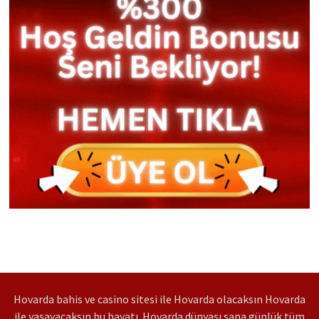
Hovarda bahis ve casino sitesi ile Hovarda olacaksın Hovarda
ile yaşayacaksın bu hayatı. Hovarda dünyası sana günlük tüm