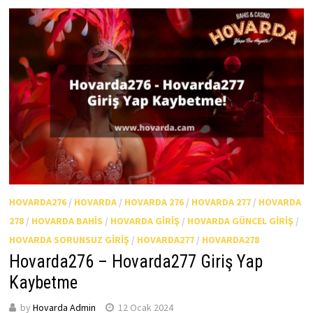
HOVARDA276
/
HOVARDA
/
HOVARDA 276
/
HOVARDA 277
/
HOVARDA
278
/
HOVARDA BAHIS
/
HOVARDA GIRIŞ
/
HOVARDA GÜNCEL GIRIŞ
/
HOVARDA SORUNSUZ GIRIŞ
/
HOVARDA277
/
HOVARDA278
Hovarda276 – Hovarda277 Giriş Yap
Kaybetme
by
Hovarda Admin
12 Ocak 2024