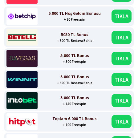
6.000 TL Hoş Geldin Bonusu
TIKLA
+ 80 Freespin
5050 TL Bonus
TIKLA
+ 500 TL Bedava Bahis
5.000 TL Bonus
TIKLA
+ 300 Freespin
5.000 TL Bonus
TIKLA
+ 500 TL Bedava Bahis
5.000 TL Bonus
TIKLA
+ 150 Freespin
Toplam 6.000 TL Bonus
TIKLA
+ 100 Freespin