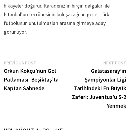
hikayeler doğurur. Karadeniz’in hırçın dalgaları ile
İstanbul’un tecrübesinin buluşacağı bu gece, Türk
futbolunun unutulmazları arasına girmeye aday
görünüyor.
Yazı
Previous
N
PREVIOUS POST
NEXT POST
post:
p
Orkun Kökçü’nün Gol
Galatasaray’ın
gezinmesi
Patlaması: Beşiktaş’ta
Şampiyonlar Ligi
Kaptan Sahnede
Tarihindeki En Büyük
Zaferi: Juventus’u 5-2
Yenmek