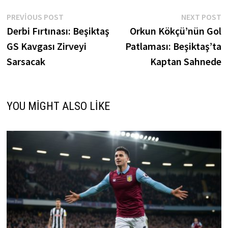
Yazı
Previous
N
PREVIOUS POST
NEXT POST
post:
p
Derbi Fırtınası: Beşiktaş
Orkun Kökçü’nün Gol
gezinmesi
GS Kavgası Zirveyi
Patlaması: Beşiktaş’ta
Sarsacak
Kaptan Sahnede
YOU MIGHT ALSO LIKE