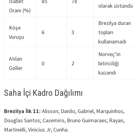
İsabet
85
78
olarak üstündü
Oranı (%)
Brezilya duran
Köşe
6
3
topları
Vuruşu
kullanamadı
Norveç’in
Atılan
0
2
bitiriciliği
Goller
kazandı
Saha İçi Kadro Dağılımı
Brezilya İlk 11:
Alisson; Danilo, Gabriel, Marquinhos,
Douglas Santos; Casemiro, Bruno Guimaraes; Rayan,
Martinelli, Vinicius Jr; Cunha.