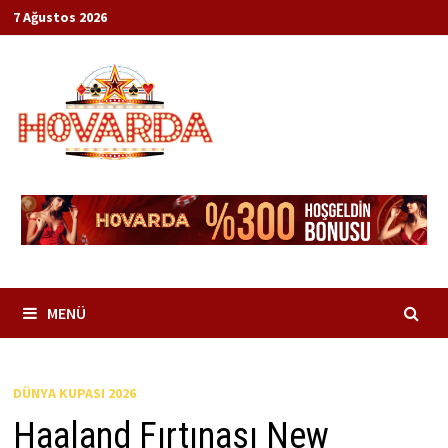
İçeriğe
7 Ağustos 2026
geç
MENÜ
DÜNYA KUPASI 2026
Haaland Fırtınası New