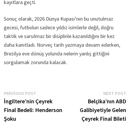
kayıtlara geçti.
Sonuç olarak, 2026 Dünya Kupası’nın bu unutulmaz
gecesi, futbolun sadece yıldız isimlerle değil, doğru
taktik ve sarsılmaz bir disiplinle kazanıldığını bir kez
daha kanıtladı. Norveç tarih yazmaya devam ederken,
Brezilya eve dönüş yolunda nelerin yanlış gittiğini
sorgulamak zorunda kalacak.
Yazı
Previous
N
PREVIOUS POST
NEXT POST
post:
p
İngiltere’nin Çeyrek
Belçika’nın ABD
gezinmesi
Final Bedeli: Henderson
Galibiyetiyle Gelen
Şoku
Çeyrek Final Bileti