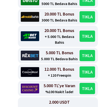
TIKLA
5000 TL Bedava Bahis
20.000 TL Bonus
TIKLA
3000 TL Bedava Bahis
20.000 TL Bonus
TIKLA
+ 5.000 TL Bedava
Bahis
5.000 TL Bonus
TIKLA
5.000 TL Bedava Bahis
12.000 TL Bonus
TIKLA
+ 120 Freespin
5.000 TL'ye Varan
TIKLA
%100 Nakit İade!
2.000 USDT