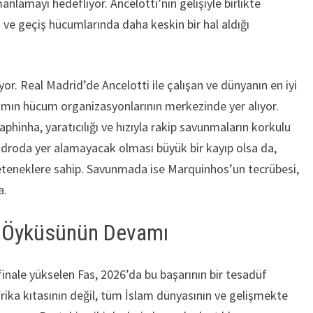
manlamayı hedefliyor. Ancelotti’nin gelişiyle birlikte
ve geçiş hücumlarında daha keskin bir hal aldığı
yor. Real Madrid’de Ancelotti ile çalışan ve dünyanın en iyi
akımın hücum organizasyonlarının merkezinde yer alıyor.
inha, yaratıcılığı ve hızıyla rakip savunmaların korkulu
adroda yer alamayacak olması büyük bir kayıp olsa da,
yeteneklere sahip. Savunmada ise Marquinhos’un tecrübesi,
a.
rı Öyküsünün Devamı
inale yükselen Fas, 2026’da bu başarının bir tesadüf
frika kıtasının değil, tüm İslam dünyasının ve gelişmekte