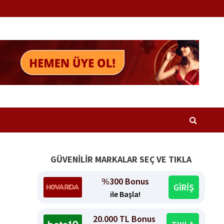
GÜVENİLİR MARKALAR SEÇ VE TIKLA
%300 Bonus
GİRİŞ
ile Başla!
20.000 TL Bonus