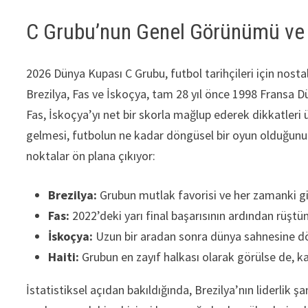
C Grubu’nun Genel Görünümü ve K
2026 Dünya Kupası C Grubu, futbol tarihçileri için nosta
Brezilya, Fas ve İskoçya, tam 28 yıl önce 1998 Fransa 
Fas, İskoçya’yı net bir skorla mağlup ederek dikkatleri ü
gelmesi, futbolun ne kadar döngüsel bir oyun olduğunu 
noktalar ön plana çıkıyor:
Brezilya:
Grubun mutlak favorisi ve her zamanki gi
Fas:
2022’deki yarı final başarısının ardından rüştün
İskoçya:
Uzun bir aradan sonra dünya sahnesine dön
Haiti:
Grubun en zayıf halkası olarak görülse de, ka
İstatistiksel açıdan bakıldığında, Brezilya’nın liderlik