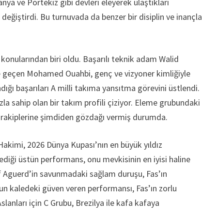
nya ve Portekiz gibi devleri eleyerek ulaştıkları
eğiştirdi. Bu turnuvada da benzer bir disiplin ve inançla
onularından biri oldu. Başarılı teknik adam Walid
 geçen Mohamed Ouahbi, genç ve vizyoner kimliğiyle
dığı başarıları A milli takıma yansıtma görevini üstlendi.
a sahip olan bir takım profili çiziyor. Eleme grubundaki
, rakiplerine şimdiden gözdağı vermiş durumda.
 Hakimi, 2026 Dünya Kupası’nın en büyük yıldız
ediği üstün performans, onu mevkisinin en iyisi haline
yef Aguerd’in savunmadaki sağlam duruşu, Fas’ın
un kaledeki güven veren performansı, Fas’ın zorlu
nları için C Grubu, Brezilya ile kafa kafaya