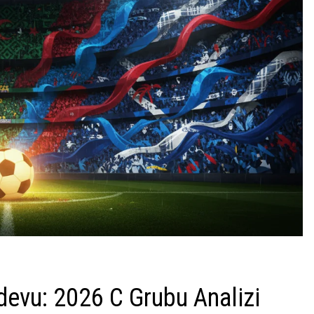
evu: 2026 C Grubu Analizi