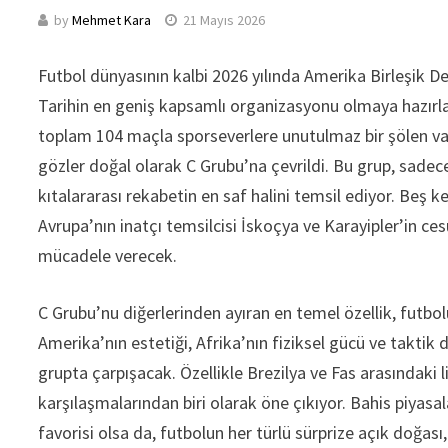
by
Mehmet Kara
21 Mayıs 2026
Futbol dünyasının kalbi 2026 yılında Amerika Birleşik D
Tarihin en geniş kapsamlı organizasyonu olmaya hazırla
toplam 104 maçla sporseverlere unutulmaz bir şölen vaa
gözler doğal olarak C Grubu’na çevrildi. Bu grup, sadec
kıtalararası rekabetin en saf halini temsil ediyor. Beş 
Avrupa’nın inatçı temsilcisi İskoçya ve Karayipler’in ces
mücadele verecek.
C Grubu’nu diğerlerinden ayıran en temel özellik, futbolu
Amerika’nın estetiği, Afrika’nın fiziksel gücü ve taktik di
grupta çarpışacak. Özellikle Brezilya ve Fas arasındaki
karşılaşmalarından biri olarak öne çıkıyor. Bahis piyasa
favorisi olsa da, futbolun her türlü sürprize açık doğası