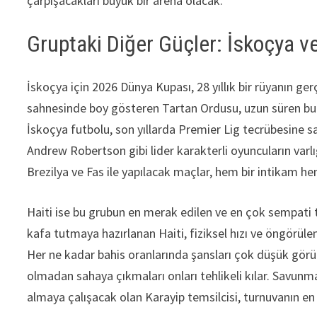
çarpışacakları büyük bir arena olacak.
Gruptaki Diğer Güçler: İskoçya v
İskoçya için 2026 Dünya Kupası, 28 yıllık bir rüyanın g
sahnesinde boy gösteren Tartan Ordusu, uzun süren bu s
İskoçya futbolu, son yıllarda Premier Lig tecrübesine s
Andrew Robertson gibi lider karakterli oyuncuların varlığ
Brezilya ve Fas ile yapılacak maçlar, hem bir intikam 
Haiti ise bu grubun en merak edilen ve en çok sempati 
kafa tutmaya hazırlanan Haiti, fiziksel hızı ve öngörüleme
Her ne kadar bahis oranlarında şansları çok düşük görün
olmadan sahaya çıkmaları onları tehlikeli kılar. Savun
almaya çalışacak olan Karayip temsilcisi, turnuvanın en