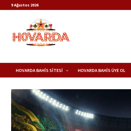
İçeriğe
9 Ağustos 2026
geç
HOVARDA BAHIS SITESI
HOVARDA BAHIS ÜYE OL