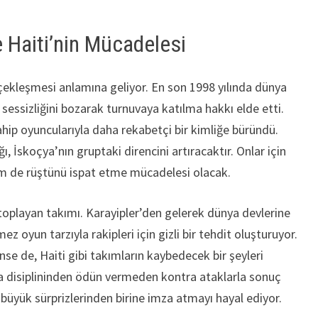
e Haiti’nin Mücadelesi
erçekleşmesi anlamına geliyor. En son 1998 yılında dünya
essizliğini bozarak turnuvaya katılma hakkı elde etti.
ahip oyuncularıyla daha rekabetçi bir kimliğe büründü.
ı, İskoçya’nın gruptaki direncini artıracaktır. Onlar için
hem de rüştünü ispat etme mücadelesi olacak.
toplayan takımı. Karayipler’den gelerek dünya devlerine
z oyun tarzıyla rakipleri için gizli bir tehdit oluşturuyor.
se de, Haiti gibi takımların kaybedecek bir şeyleri
ma disiplininden ödün vermeden kontra ataklarla sonuç
 büyük sürprizlerinden birine imza atmayı hayal ediyor.