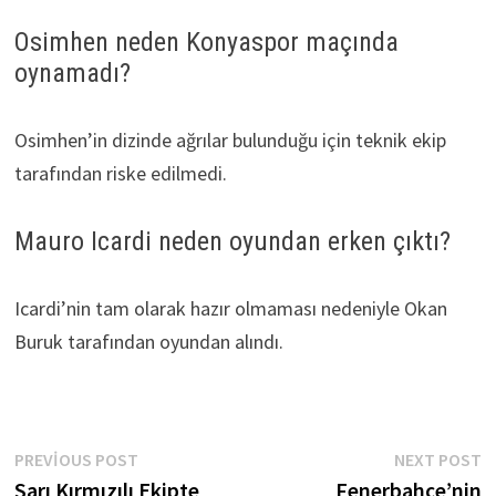
Osimhen neden Konyaspor maçında
oynamadı?
Osimhen’in dizinde ağrılar bulunduğu için teknik ekip
tarafından riske edilmedi.
Mauro Icardi neden oyundan erken çıktı?
Icardi’nin tam olarak hazır olmaması nedeniyle Okan
Buruk tarafından oyundan alındı.
Yazı
Previous
N
PREVIOUS POST
NEXT POST
post:
p
Sarı Kırmızılı Ekipte
Fenerbahçe’nin