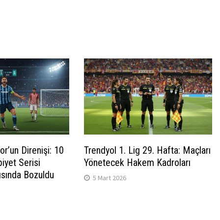
r’un Direnişi: 10
Trendyol 1. Lig 29. Hafta: Maçları
iyet Serisi
Yönetecek Hakem Kadroları
ısında Bozuldu
5 Mart 2026