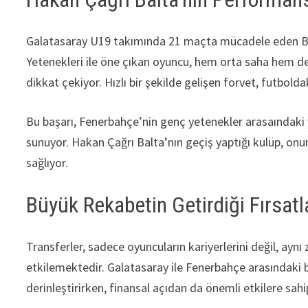
Galatasaray U19 takımında 21 maçta mücadele eden Balta
Yetenekleri ile öne çıkan oyuncu, hem orta saha hem de
dikkat çekiyor. Hızlı bir şekilde gelişen forvet, futbold
Bu başarı, Fenerbahçe’nin genç yetenekler arasaındaki ya
sunuyor. Hakan Çağrı Balta’nın geçiş yaptığı kulüp, onun
sağlıyor.
Büyük Rekabetin Getirdiği Fırsatl
Transferler, sadece oyuncuların kariyerlerini değil, ayn
etkilemektedir. Galatasaray ile Fenerbahçe arasındaki bu
derinleştirirken, finansal açıdan da önemli etkilere sah