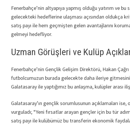
Fenerbahçe’nin altyapıya yapmış olduğu yatırım ve bu s
gelecekteki hedeflerine ulaşması açısından oldukça kriti
satış payı ile hem geçmişten gelen avantajlarını koru
gelmeyi hedefliyor.
Uzman Görüşleri ve Kulüp Açıkla
Fenerbahçe’nin Gençlik Gelişim Direktörü, Hakan Çağrı B
futbolcumuzun burada gelecekte daha ileriye gitmesini
Galatasaray ile yaptığımız bu anlaşma, kulüpler arası ili
Galatasaray’ın gençlik sorumlusunun açıklamaları ise,
vurguladı; “Yeni fırsatlar arayan gençler için bu tür ad
satış payı ile kulübümüz bu transferin ekonomik faydala