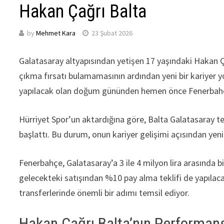
Hakan Çağrı Balta
by
Mehmet Kara
23 Şubat 2026
Galatasaray altyapısından yetişen 17 yaşındaki Hakan Ç
çıkma fırsatı bulamamasının ardından yeni bir kariyer 
yapılacak olan doğum gününden hemen önce Fenerbahçe
Hürriyet Spor’un aktardığına göre, Balta Galatasaray tes
başlattı. Bu durum, onun kariyer gelişimi açısından yeni
Fenerbahçe, Galatasaray’a 3 ile 4 milyon lira arasında b
gelecekteki satışından %10 pay alma teklifi de yapılac
transferlerinde önemli bir adımı temsil ediyor.
Hakan Çağrı Balta’nın Performan