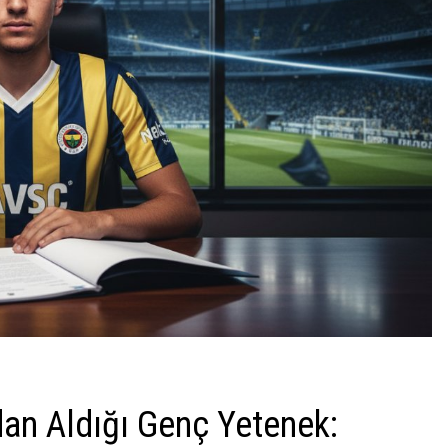
dan Aldığı Genç Yetenek: