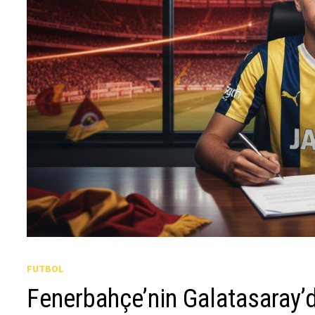
FUTBOL
Fenerbahçe’nin Galatasaray’