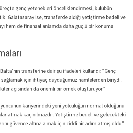
üreçte genç yetenekleri önceliklendirmesi, kulübün
k. Galatasaray ise, transferde aldığı yetiştirme bedeli ve
mayı hem de finansal anlamda daha güçlü bir konuma
maları
alta’nın transferine dair şu ifadeleri kullandı: “Genç
 sağlamak için ihtiyaç duyduğumuz hamlelerden biriydi.
şkiler açısından da önemli bir örnek oluşturuyor.”
 oyuncunun kariyerindeki yeni yolculuğun normal olduğunu
ımlar atmak kaçınılmazdır. Yetiştirme bedeli ve gelecekteki
rını güvence altına almak için ciddi bir adım atmış oldu.”