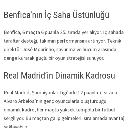
Benfica’nın İç Saha Üstünlüğü
Benfica, 6 maçta 6 puanla 25. sırada yer alıyor. İç sahada
taraftar desteği, takımın performansını artırıyor. Teknik
direktör José Mourinho, savunma ve hücum arasında
denge kurarak güçlü bir oyun stratejisi sunuyor.
Real Madrid’in Dinamik Kadrosu
Real Madrid, Şampiyonlar Ligi’nde 12 puanla 7. sırada.
Alvaro Arbeloa’nın genç oyuncularla oluşturduğu
dinamik kadro, her maçta yüksek tempolu bir futbol
sergiliyor. Bu maçtan galip gelmeleri, sıralamada avantaj
sağlayabilir.