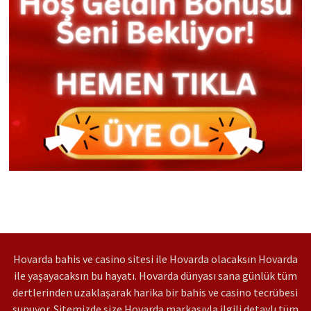
Hovarda bahis ve casino sitesi ile Hovarda olacaksın Hovarda
ile yaşayacaksın bu hayatı. Hovarda dünyası sana günlük tüm
dertlerinden uzaklaşarak harika bir bahis ve casino tecrübesi
sunuyor. Sitemizde size Hovarda markasıyla ilgili detaylı tüm