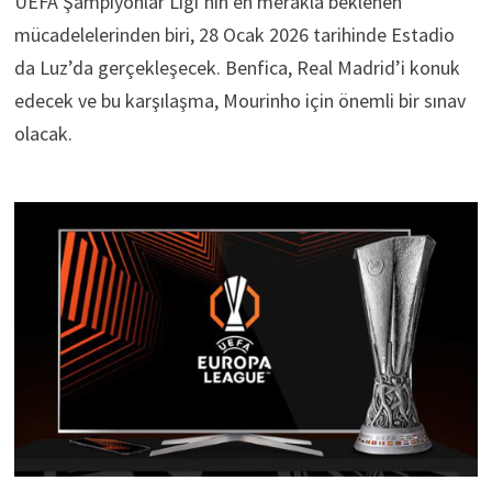
UEFA Şampiyonlar Ligi’nin en merakla beklenen
mücadelelerinden biri, 28 Ocak 2026 tarihinde Estadio
da Luz’da gerçekleşecek. Benfica, Real Madrid’i konuk
edecek ve bu karşılaşma, Mourinho için önemli bir sınav
olacak.