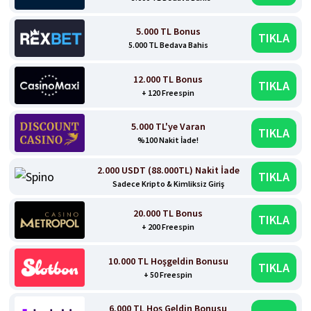
5.000 TL Bonus
TIKLA
5.000 TL Bedava Bahis
12.000 TL Bonus
TIKLA
+ 120 Freespin
5.000 TL'ye Varan
TIKLA
%100 Nakit İade!
2.000 USDT (88.000TL) Nakit İade
TIKLA
Sadece Kripto & Kimliksiz Giriş
20.000 TL Bonus
TIKLA
+ 200 Freespin
10.000 TL Hoşgeldin Bonusu
TIKLA
+ 50 Freespin
6.000 TL Hoş Geldin Bonusu