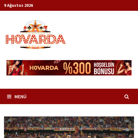
İçeriğe
9 Ağustos 2026
geç
MENÜ