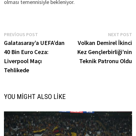
olması temennisiyle bekleniyor.
Yazı
Previous
N
PREVIOUS POST
NEXT POST
post:
p
Galatasaray’a UEFA’dan
Volkan Demirel İkinci
gezinmesi
40 Bin Euro Ceza:
Kez Gençlerbirliği’nin
Liverpool Maçı
Teknik Patronu Oldu
Tehlikede
YOU MIGHT ALSO LIKE