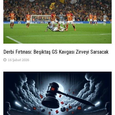
Derbi Fırtınası: Beşiktaş GS Kavgası Zirveyi Sarsacak
16 Şubat 2026