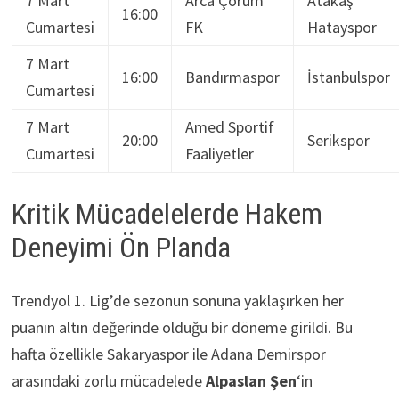
7 Mart
Arca Çorum
Atakaş
16:00
Cumartesi
FK
Hatayspor
7 Mart
16:00
Bandırmaspor
İstanbulspor
Cumartesi
7 Mart
Amed Sportif
20:00
Serikspor
Cumartesi
Faaliyetler
Kritik Mücadelelerde Hakem
Deneyimi Ön Planda
Trendyol 1. Lig’de sezonun sonuna yaklaşırken her
puanın altın değerinde olduğu bir döneme girildi. Bu
hafta özellikle Sakaryaspor ile Adana Demirspor
arasındaki zorlu mücadelede
Alpaslan Şen
‘in