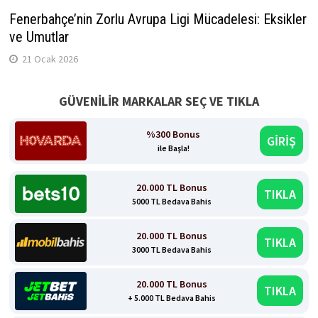
Fenerbahçe’nin Zorlu Avrupa Ligi Mücadelesi: Eksikler
ve Umutlar
21 Ocak 2026
GÜVENİLİR MARKALAR SEÇ VE TIKLA
%300 Bonus
GİRİŞ
ile Başla!
20.000 TL Bonus
TIKLA
5000 TL Bedava Bahis
20.000 TL Bonus
TIKLA
3000 TL Bedava Bahis
20.000 TL Bonus
TIKLA
+ 5.000 TL Bedava Bahis