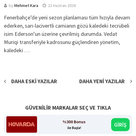
by
Mehmet Kara
23 Haziran 2026
Fenerbahçe’de yeni sezon planlaması tüm hızıyla devam
ederken, sarı-lacivertli camianın gözü kaledeki tecrübeli
isim Ederson’un üzerine çevrilmiş durumda. Vedat
Muriqi transferiyle kadrosunu güçlendiren yönetim,
kaledeki …
Yazı
DAHA ESKI YAZILAR
DAHA YENI YAZILAR
gezinmesi
GÜVENİLİR MARKALAR SEÇ VE TIKLA
%300 Bonus
GİRİŞ
ile Başla!