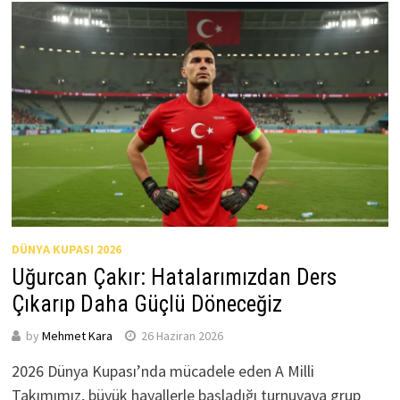
DÜNYA KUPASI 2026
Uğurcan Çakır: Hatalarımızdan Ders
Çıkarıp Daha Güçlü Döneceğiz
by
Mehmet Kara
26 Haziran 2026
2026 Dünya Kupası’nda mücadele eden A Milli
Takımımız, büyük hayallerle başladığı turnuvaya grup