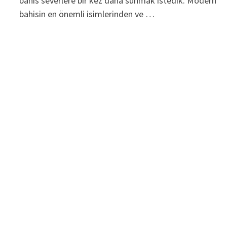
bahis severlere bir kez daha sunmak istedik. Modern
bahisin en önemli isimlerinden ve …