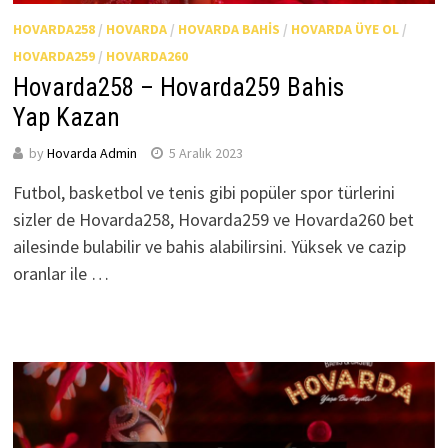
HOVARDA258
/
HOVARDA
/
HOVARDA BAHIS
/
HOVARDA ÜYE OL
/
HOVARDA259
/
HOVARDA260
Hovarda258 – Hovarda259 Bahis
Yap Kazan
by
Hovarda Admin
5 Aralık 2023
Futbol, basketbol ve tenis gibi popüler spor türlerini
sizler de Hovarda258, Hovarda259 ve Hovarda260 bet
ailesinde bulabilir ve bahis alabilirsini. Yüksek ve cazip
oranlar ile …