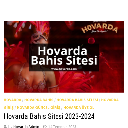
HOVARDA
/
HOVARDA BAHIS
/
HOVARDA BAHIS SITESI
/
HOVARDA
GIRIŞ
/
HOVARDA GÜNCEL GIRIŞ
/
HOVARDA ÜYE OL
Hovarda Bahis Sitesi 2023-2024
by
Hovarda Admin
14 Temmuz 2023