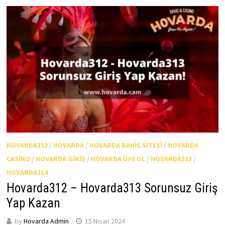
HOVARDA312
/
HOVARDA
/
HOVARDA BAHIS SITESI
/
HOVARDA
CASINO
/
HOVARDA GIRIŞ
/
HOVARDA ÜYE OL
/
HOVARDA313
/
HOVARDA314
Hovarda312 – Hovarda313 Sorunsuz Giriş
Yap Kazan
by
Hovarda Admin
15 Nisan 2024