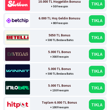
10.000 TL Hoşgeldin Bonusu
TIKLA
+ 50 Freespin
6.000 TL Hoş Geldin Bonusu
TIKLA
+ 80 Freespin
5050 TL Bonus
TIKLA
+ 500 TL Bedava Bahis
5.000 TL Bonus
TIKLA
+ 300 Freespin
5.000 TL Bonus
TIKLA
+ 500 TL Bedava Bahis
5.000 TL Bonus
TIKLA
+ 150 Freespin
Toplam 6.000 TL Bonus
TIKLA
+ 100 Freespin