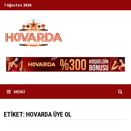
İçeriğe
7 Ağustos 2026
geç
MENÜ
ETIKET:
HOVARDA ÜYE OL