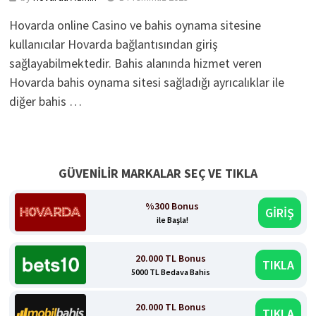
Hovarda online Casino ve bahis oynama sitesine
kullanıcılar Hovarda bağlantısından giriş
sağlayabilmektedir. Bahis alanında hizmet veren
Hovarda bahis oynama sitesi sağladığı ayrıcalıklar ile
diğer bahis …
GÜVENİLİR MARKALAR SEÇ VE TIKLA
%300 Bonus
GİRİŞ
ile Başla!
20.000 TL Bonus
TIKLA
5000 TL Bedava Bahis
20.000 TL Bonus
TIKLA