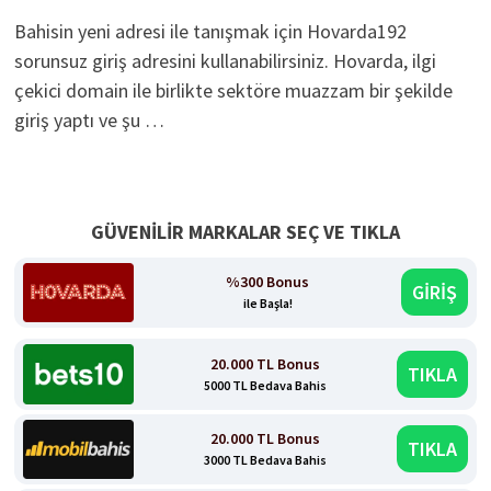
Bahisin yeni adresi ile tanışmak için Hovarda192
sorunsuz giriş adresini kullanabilirsiniz. Hovarda, ilgi
çekici domain ile birlikte sektöre muazzam bir şekilde
giriş yaptı ve şu …
GÜVENİLİR MARKALAR SEÇ VE TIKLA
%300 Bonus
GİRİŞ
ile Başla!
20.000 TL Bonus
TIKLA
5000 TL Bedava Bahis
20.000 TL Bonus
TIKLA
3000 TL Bedava Bahis