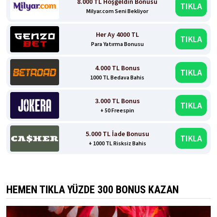
8.000 TL Hoşgeldin Bonusu
TIKLA
Milyar.com Seni Bekliyor
Her Ay 4000 TL
TIKLA
Para Yatırma Bonusu
4.000 TL Bonus
TIKLA
1000 TL Bedava Bahis
3.000 TL Bonus
TIKLA
+ 50 Freespin
5.000 TL İade Bonusu
TIKLA
+ 1000 TL Risksiz Bahis
HEMEN TIKLA YÜZDE 300 BONUS KAZAN