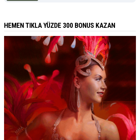
HEMEN TIKLA YÜZDE 300 BONUS KAZAN