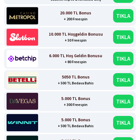
20.000 TL Bonus
TIKLA
+ 200 Freespin
10.000 TL Hoşgeldin Bonusu
TIKLA
+ 50 Freespin
6.000 TL Hoş Geldin Bonusu
TIKLA
+ 80 Freespin
5050 TL Bonus
TIKLA
+ 500 TL Bedava Bahis
5.000 TL Bonus
TIKLA
+ 300 Freespin
5.000 TL Bonus
TIKLA
+ 500 TL Bedava Bahis