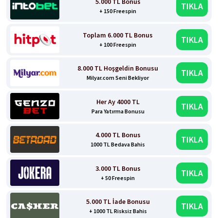
5.000 TL Bonus
TIKLA
+ 150 Freespin
Toplam 6.000 TL Bonus
TIKLA
+ 100 Freespin
8.000 TL Hoşgeldin Bonusu
TIKLA
Milyar.com Seni Bekliyor
Her Ay 4000 TL
TIKLA
Para Yatırma Bonusu
4.000 TL Bonus
TIKLA
1000 TL Bedava Bahis
3.000 TL Bonus
TIKLA
+ 50 Freespin
5.000 TL İade Bonusu
TIKLA
+ 1000 TL Risksiz Bahis