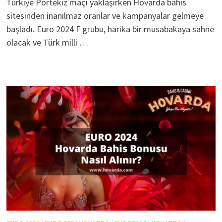
Türkiye Portekiz maçı yaklaşırken Hovarda bahis
sitesinden inanılmaz oranlar ve kampanyalar gelmeye
başladı. Euro 2024 F grubu, harika bir müsabakaya sahne
olacak ve Türk milli …