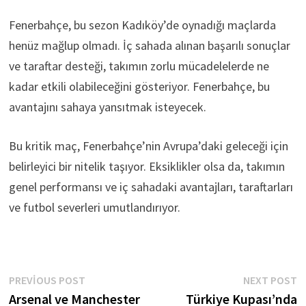
Fenerbahçe, bu sezon Kadıköy’de oynadığı maçlarda
henüz mağlup olmadı. İç sahada alınan başarılı sonuçlar
ve taraftar desteği, takımın zorlu mücadelelerde ne
kadar etkili olabileceğini gösteriyor. Fenerbahçe, bu
avantajını sahaya yansıtmak isteyecek.
Bu kritik maç, Fenerbahçe’nin Avrupa’daki geleceği için
belirleyici bir nitelik taşıyor. Eksiklikler olsa da, takımın
genel performansı ve iç sahadaki avantajları, taraftarları
ve futbol severleri umutlandırıyor.
Yazı
Previous
N
PREVIOUS POST
NEXT POST
post:
p
Arsenal ve Manchester
Türkiye Kupası’nda