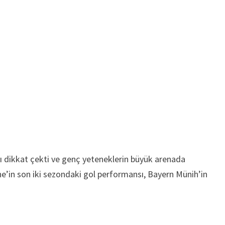
ı dikkat çekti ve genç yeteneklerin büyük arenada
ane’in son iki sezondaki gol performansı, Bayern Münih’in