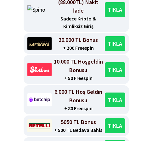
(88.000TL) Nakit
TIKLA
İade
Sadece Kripto &
Kimliksiz Giriş
20.000 TL Bonus
TIKLA
+ 200 Freespin
10.000 TL Hoşgeldin
TIKLA
Bonusu
+ 50 Freespin
6.000 TL Hoş Geldin
TIKLA
Bonusu
+ 80 Freespin
5050 TL Bonus
TIKLA
+ 500 TL Bedava Bahis