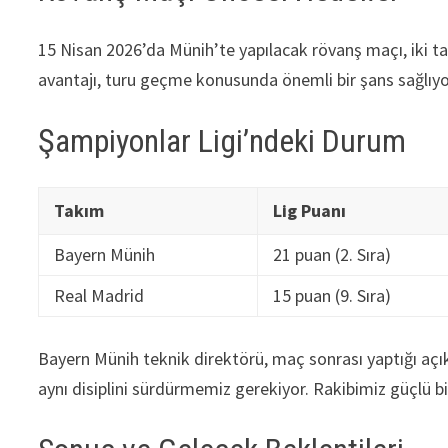
15 Nisan 2026’da Münih’te yapılacak rövanş maçı, iki ta
avantajı, turu geçme konusunda önemli bir şans sağlıyo
Şampiyonlar Ligi’ndeki Durum
Takım
Lig Puanı
Bayern Münih
21 puan (2. Sıra)
Real Madrid
15 puan (9. Sıra)
Bayern Münih teknik direktörü, maç sonrası yaptığı açı
aynı disiplini sürdürmemiz gerekiyor. Rakibimiz güçlü bi