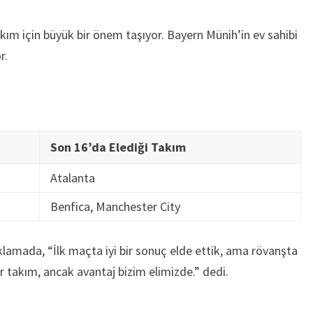
kım için büyük bir önem taşıyor. Bayern Münih’in ev sahibi
r.
Son 16’da Elediği Takım
Atalanta
Benfica, Manchester City
klamada, “İlk maçta iyi bir sonuç elde ettik, ama rövanşta
r takım, ancak avantaj bizim elimizde.” dedi.