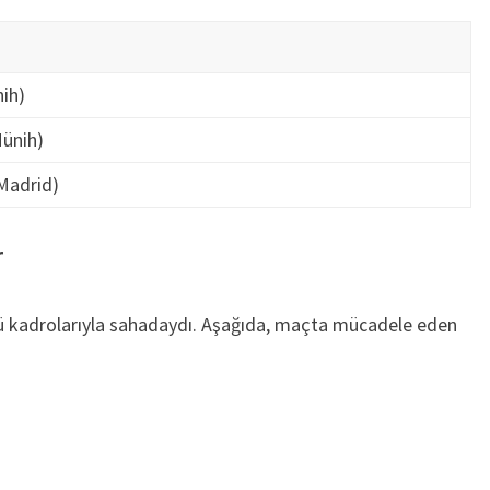
nih)
Münih)
Madrid)
r
çlü kadrolarıyla sahadaydı. Aşağıda, maçta mücadele eden