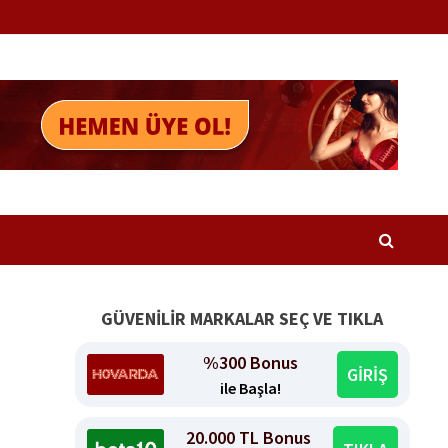
GÜVENİLİR MARKALAR SEÇ VE TIKLA
%300 Bonus
GİRİŞ
ile Başla!
20.000 TL Bonus