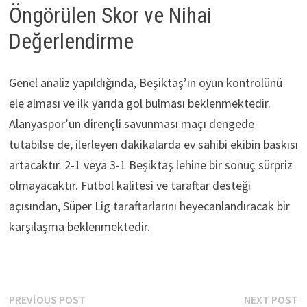
Öngörülen Skor ve Nihai
Değerlendirme
Genel analiz yapıldığında, Beşiktaş’ın oyun kontrolünü
ele alması ve ilk yarıda gol bulması beklenmektedir.
Alanyaspor’un dirençli savunması maçı dengede
tutabilse de, ilerleyen dakikalarda ev sahibi ekibin baskısı
artacaktır. 2-1 veya 3-1 Beşiktaş lehine bir sonuç sürpriz
olmayacaktır. Futbol kalitesi ve taraftar desteği
açısından, Süper Lig taraftarlarını heyecanlandıracak bir
karşılaşma beklenmektedir.
Yazı
Previous
N
PREVIOUS POST
NEXT POST