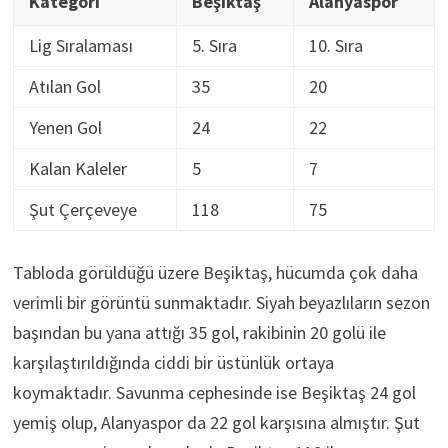
Kategori
Beşiktaş
Alanyaspor
Lig Sıralaması
5. Sıra
10. Sıra
Atılan Gol
35
20
Yenen Gol
24
22
Kalan Kaleler
5
7
Şut Çerçeveye
118
75
Tabloda görüldüğü üzere Beşiktaş, hücumda çok daha
verimli bir görüntü sunmaktadır. Siyah beyazlıların sezon
başından bu yana attığı 35 gol, rakibinin 20 golü ile
karşılaştırıldığında ciddi bir üstünlük ortaya
koymaktadır. Savunma cephesinde ise Beşiktaş 24 gol
yemiş olup, Alanyaspor da 22 gol karşısına almıştır. Şut