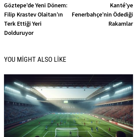
post:
p
Göztepe’de Yeni Dönem:
Kanté’ye
gezinmesi
Filip Krastev Olaitan’ın
Fenerbahçe’nin Ödediği
Terk Ettiği Yeri
Rakamlar
Dolduruyor
YOU MIGHT ALSO LIKE