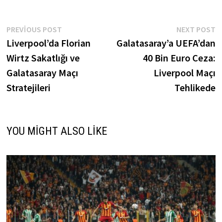
Yazı
Previous
N
PREVIOUS POST
NEXT POST
post:
p
Liverpool’da Florian
Galatasaray’a UEFA’dan
gezinmesi
Wirtz Sakatlığı ve
40 Bin Euro Ceza:
Galatasaray Maçı
Liverpool Maçı
Stratejileri
Tehlikede
YOU MIGHT ALSO LIKE