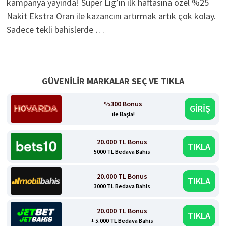
kampanya yayında! Süper Lig’in ilk haftasına özel %25
Nakit Ekstra Oran ile kazancını artırmak artık çok kolay.
Sadece tekli bahislerde …
GÜVENİLİR MARKALAR SEÇ VE TIKLA
%300 Bonus
GİRİŞ
ile Başla!
20.000 TL Bonus
TIKLA
5000 TL Bedava Bahis
20.000 TL Bonus
TIKLA
3000 TL Bedava Bahis
20.000 TL Bonus
TIKLA
+ 5.000 TL Bedava Bahis