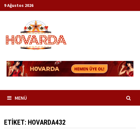
İçeriğe
9 Ağustos 2026
geç
MENÜ
ETIKET:
HOVARDA432