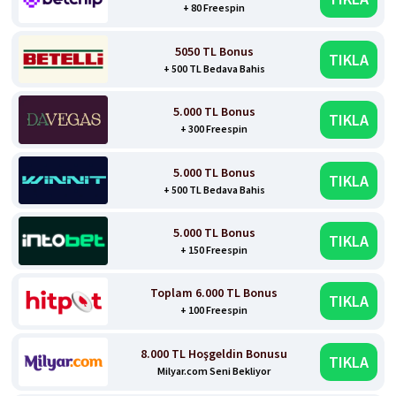
+ 80 Freespin
5050 TL Bonus
TIKLA
+ 500 TL Bedava Bahis
5.000 TL Bonus
TIKLA
+ 300 Freespin
5.000 TL Bonus
TIKLA
+ 500 TL Bedava Bahis
5.000 TL Bonus
TIKLA
+ 150 Freespin
Toplam 6.000 TL Bonus
TIKLA
+ 100 Freespin
8.000 TL Hoşgeldin Bonusu
TIKLA
Milyar.com Seni Bekliyor